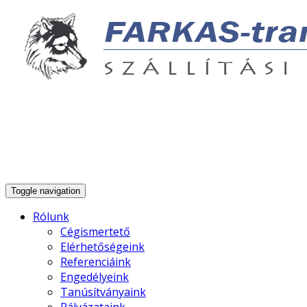
… úton vagyunk!
info@farkastransz.hu
00 36 33 469 380
Toggle navigation
Rólunk
Cégismertető
Elérhetőségeink
Referenciáink
Engedélyeink
Tanúsítványaink