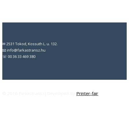
✉ 2531 Tokod, Kossuth L. u. 132.
📧 info@farkastransz.hu
☏ 00 36 33 469 380
© 2016 Farkastransz|Developed By
Printer-fair