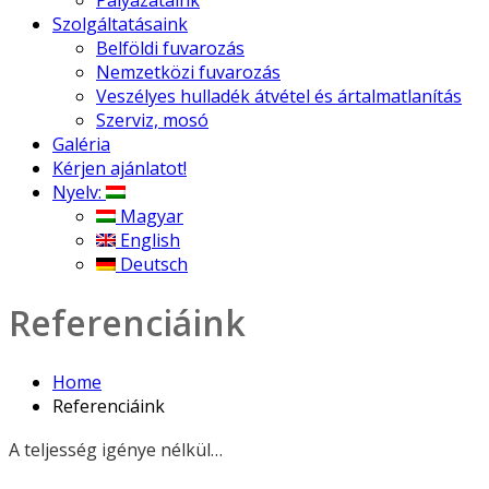
Pályázataink
Szolgáltatásaink
Belföldi fuvarozás
Nemzetközi fuvarozás
Veszélyes hulladék átvétel és ártalmatlanítás
Szerviz, mosó
Galéria
Kérjen ajánlatot!
Nyelv:
Magyar
English
Deutsch
Referenciáink
Home
Referenciáink
A teljesség igénye nélkül…