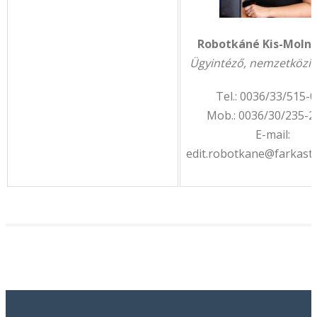
Robotkáné Kis-Molná
Ügyintéző, nemzetközi s
Tel.: 0036/33/515-
Mob.: 0036/30/235-2
E-mail:
edit.robotkane@farkast