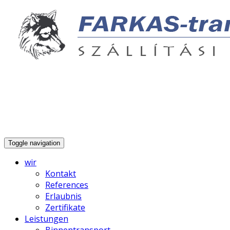
…unterwegs!
info@farkastransz.hu
00 36 33 469 380
Toggle navigation
wir
Kontakt
References
Erlaubnis
Zertifikate
Leistungen