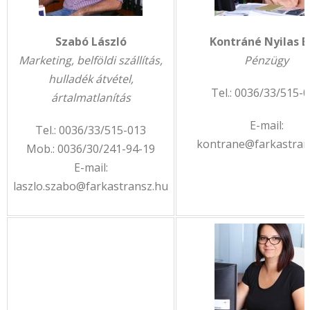
Szabó László
Kontráné Nyilas E
Marketing, belföldi szállítás,
Pénzügy
hulladék átvétel,
Tel.: 0036/33/515-
ártalmatlanítás
E-mail:
Tel.: 0036/33/515-013
kontrane@farkastran
Mob.: 0036/30/241-94-19
E-mail:
laszlo.szabo@farkastransz.hu