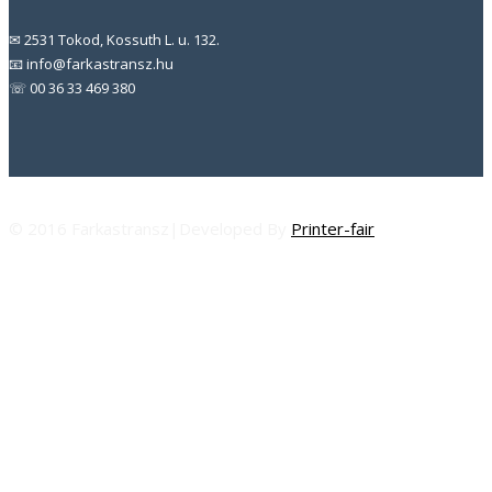
✉ 2531 Tokod, Kossuth L. u. 132.
📧 info@farkastransz.hu
☏ 00 36 33 469 380
© 2016 Farkastransz|Developed By
Printer-fair